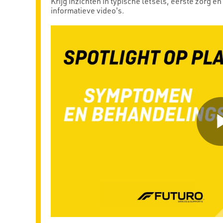
Krijg inzichten in typische letsels, eerste zorg
informatieve video's.