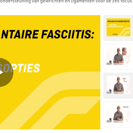
 en ondersteuning van gewrichten en ligamenten voor de zes focu
Play
Video