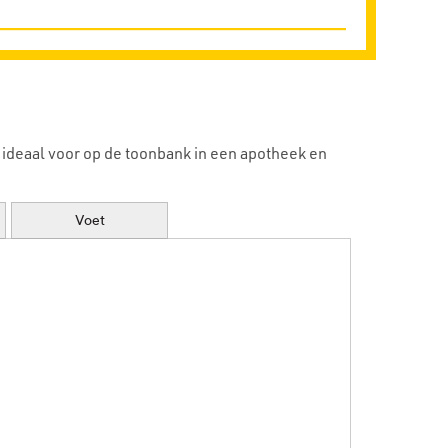
FUTURO™ Spotlight op de POLSBLESSURES -
mp4 (4:35)
FUTURO™ Spotlight op de RUG - mp4 (5:12)
ideaal voor op de toonbank in een apotheek en
Voet